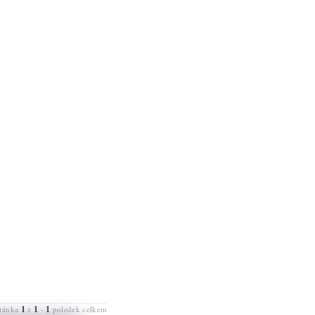
1
1
1
tránka
z
-
položek celkem