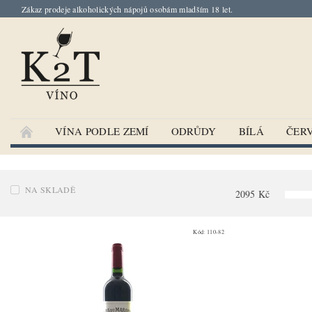
Zákaz prodeje alkoholických nápojů osobám mladším 18 let.
VÍNA PODLE ZEMÍ
ODRŮDY
BÍLÁ
ČER
NA SKLADĚ
2095
Kč
Kód:
110-82