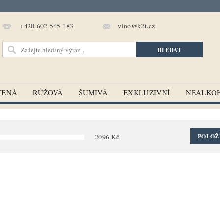
vino@k2t.cz
+420 602 545 183
VENÁ
RŮŽOVÁ
ŠUMIVÁ
EXKLUZIVNÍ
NEALKO
2096
Kč
POLOŽ