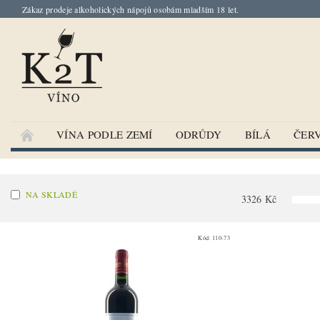
Zákaz prodeje alkoholických nápojů osobám mladším 18 let.
VÍNA PODLE ZEMÍ
ODRŮDY
BÍLÁ
ČER
NA SKLADĚ
3326
Kč
Kód:
110-73