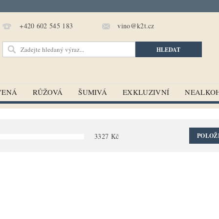
vino@k2t.cz
+420 602 545 183
VENÁ
RŮŽOVÁ
ŠUMIVÁ
EXKLUZIVNÍ
NEALKO
3327
Kč
POLOŽ