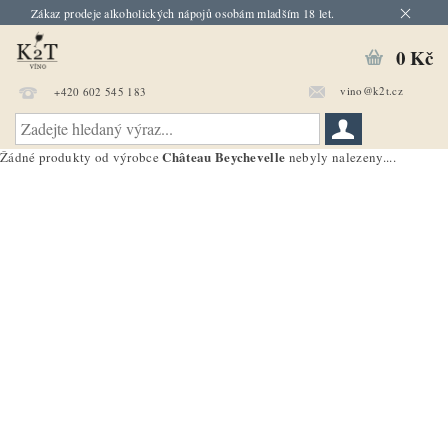
Zákaz prodeje alkoholických nápojů osobám mladším 18 let.
0 Kč
vino@k2t.cz
+420 602 545 183
Château Beychevelle
Žádné produkty od výrobce
nebyly nalezeny....