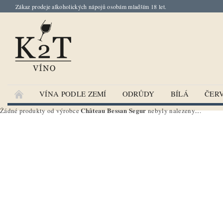
Zákaz prodeje alkoholických nápojů osobám mladším 18 let.
VÍNA PODLE ZEMÍ
ODRŮDY
BÍLÁ
ČER
Château Bessan Segur
Žádné produkty od výrobce
nebyly nalezeny....