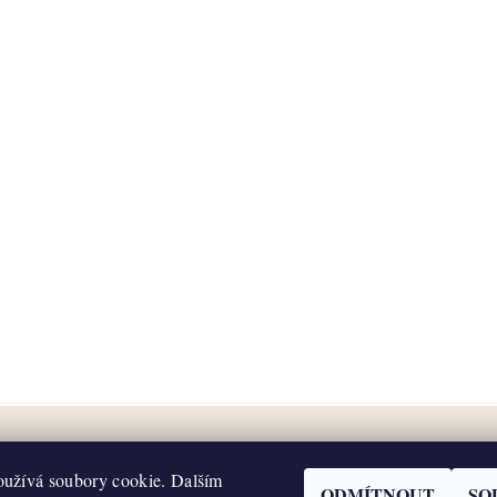
užívá soubory cookie. Dalším
ODMÍTNOUT
SO