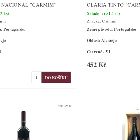
 NACIONAL "CARMIM"
OLARIA TINTO "CAR
2 ks)
Skladem
(>12 ks)
mim
Značka:
Carmim
: Portugalsko
Země původu: Portugalsko
tejo
Oblast: Alentejo
l
Červené - 5 l
452 Kč
3
Kód:
170-11