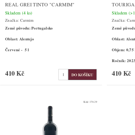
REAL GREI TINTO "CARMIM"
TOURIGA
Skladem
(4 ks)
Skladem
(>1
Značka:
Carmim
Značka:
Car
Země původu: Portugalsko
Země původu
Oblast: Alentejo
Oblast: Alen
Červené - 5 l
Objem: 0,75 
Ročník: 202
410 Kč
410 Kč
Kód:
170-29