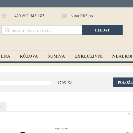
vino@k2t.cz
+420 602 545 183
VENÁ
RŮŽOVÁ
ŠUMIVÁ
EXKLUZIVNÍ
NEALKO
1795
Kč
POLOŽE
Ě
St
Kód:
170-05