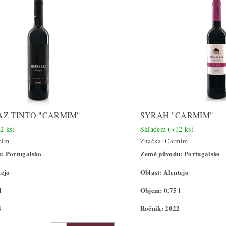
Z TINTO "CARMIM"
SYRAH "CARMIM"
2 ks)
Skladem
(>12 ks)
mim
Značka:
Carmim
: Portugalsko
Země původu: Portugalsko
tejo
Oblast: Alentejo
l
Objem: 0,75 l
4
Ročník: 2022