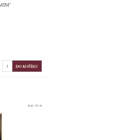
MIM"
Kód:
170-30