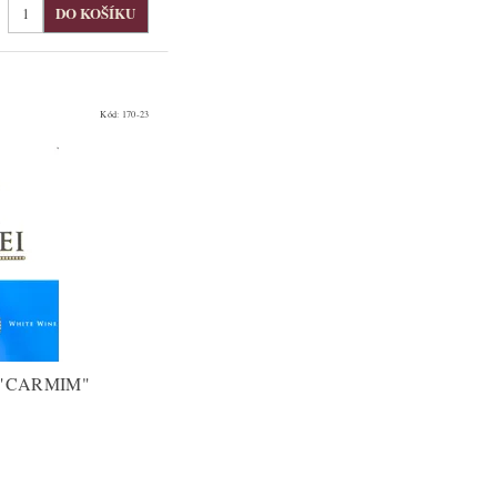
Kód:
170-23
 "CARMIM"