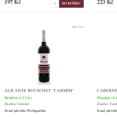
197 Kč
223 Kč
Kód:
170-21
ALICANTE BOUSCHET "CARMIM"
CABERNE
Skladem
(>12 ks)
Skladem
(4 
Značka:
Carmim
Značka:
Car
Země původu: Portugalsko
Země původu