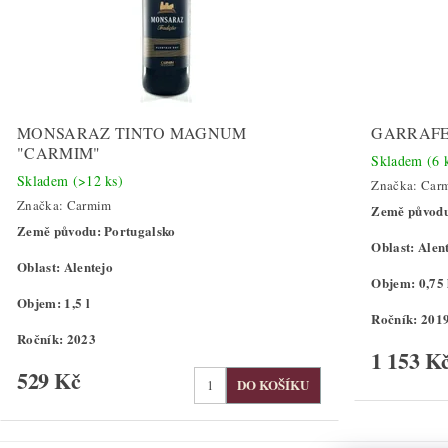
MONSARAZ TINTO MAGNUM
GARRAFE
"CARMIM"
Skladem
(6 
Skladem
(>12 ks)
Značka:
Car
Značka:
Carmim
Země původu
Země původu: Portugalsko
Oblast: Alen
Oblast: Alentejo
Objem: 0,75 
Objem: 1,5 l
Ročník: 201
Ročník: 2023
1 153 K
529 Kč