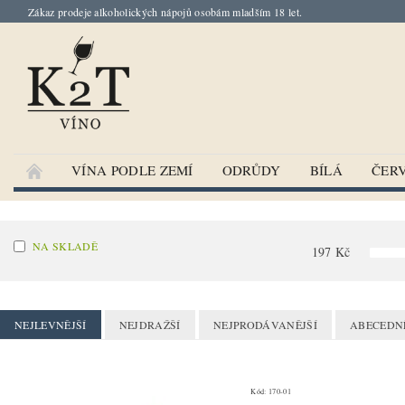
Zákaz prodeje alkoholických nápojů osobám mladším 18 let.
VÍNA PODLE ZEMÍ
ODRŮDY
BÍLÁ
ČER
NA SKLADĚ
197
Kč
NEJLEVNĚJŠÍ
NEJDRAŽŠÍ
NEJPRODÁVANĚJŠÍ
ABECEDN
Kód:
170-01