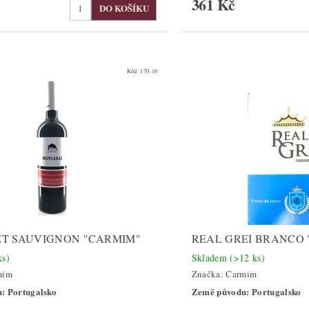
361 Kč
Kód:
170-16
T SAUVIGNON "CARMIM"
REAL GREI BRANCO
ks)
Skladem
(>12 ks)
mim
Značka:
Carmim
: Portugalsko
Země původu: Portugalsko