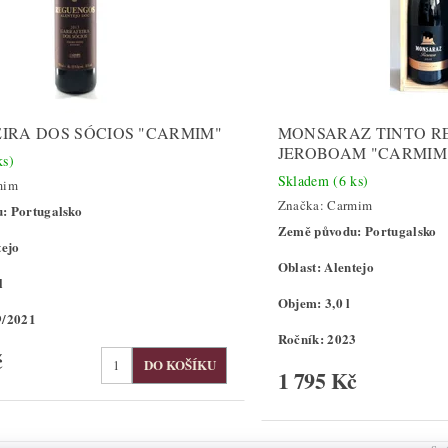
IRA DOS SÓCIOS "CARMIM"
MONSARAZ TINTO RE
JEROBOAM "CARMIM
ks)
Skladem
(6 ks)
mim
Značka:
Carmim
: Portugalsko
Země původu: Portugalsko
tejo
Oblast: Alentejo
l
Objem: 3,0 l
9/2021
Ročník: 2023
č
1 795 Kč