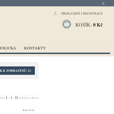
|
PŘIHLÁŠENÍ
REGISTRACE
0 Kč
KOŠÍK:
HOLICKÁ
KONTAKTY
K K ZOBRAZENÍ:
12
1
1
12
ránka
z
-
položek celkem
Kód:
170-26