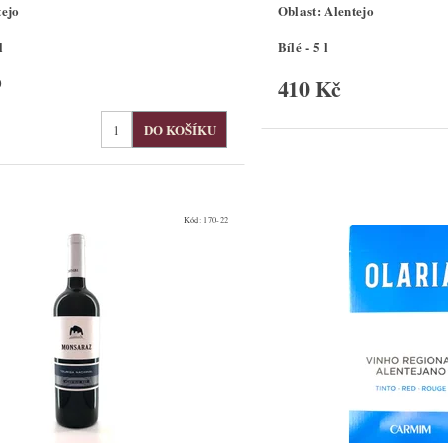
tejo
Oblast: Alentejo
l
Bílé - 5 l
410 Kč
0
Kód:
170-22